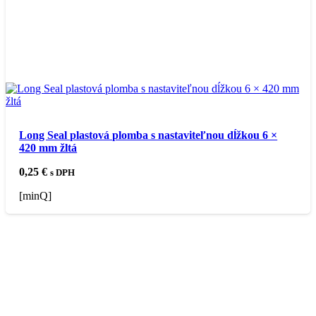
Long Seal plastová plomba s nastaviteľnou dĺžkou 6 ×
420 mm žltá
0,25
€
s DPH
[minQ]