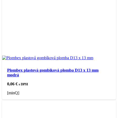
Plombex plastová gombíková plomba D13 x 13 mm
modrá
0,06
€
s DPH
[minQ]